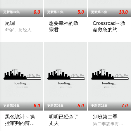
9.0
5.0
10.0
更新第04集
更新第05集
更新第05集
尾调
想要幸福的政
Crossroad～救
宗君
命救急的约定
49岁、历经人生酸甜苦辣而追求现状稳定的职场女性一濑葵（内
～
本剧改编自YONEMAI创作的人气漫画，
围绕年轻急救医生
6.0
5.0
7.0
更新第03集
更新第05集
更新第02集
黑色诡计～操
明明已经杀了
别班第二季
控审判的辩护
丈夫
第二季故事将紧接
人
本作是一部完全原创的律政娱乐作品，讲述了“捏造天才”且能力
妻子莉乃（内田理央 饰演）擅长烹饪，丈