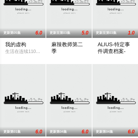
6.0
5.0
1.0
更新第05集
更新至第03集
更新至第03集
我的虚构
麻辣教师第二
ALIUS-特定事
季
件调查档案-
生活在连续1100天零案件、和平安宁小镇“森沼NEX TOWN”
故事背景设定在由大型企业出资设立的私立
完全オリジナル脚本
6.0
6.0
6.0
更新第01集
更新第04集
更新第04集