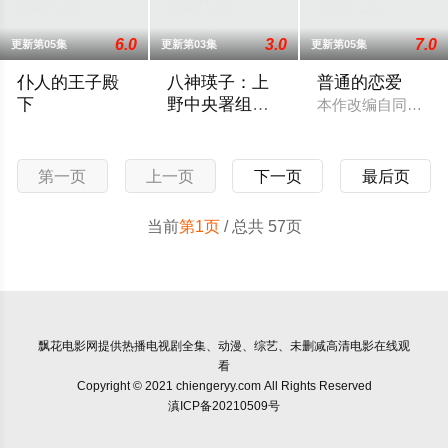
6.0
3.0
7.0
更新第05集
更新第03集
更新第05集
仆人的王子殿
八神瑛子：上
普通的恋爱
下
野中央署组织
本作改编自同名漫
犯罪对策课
社长之子、文武双全、校内站在金字塔顶端的五藤直也（小川饰
改编自深町秋生的超人气警察小说《组织犯
第一页
上一页
下一页
最后页
当前
第1页
/ 总共 57页
飘花电影网
提供热播电视剧全集、动漫、综艺、未删减高清电影在线观
看
Copyright © 2021 chiengeryy.com All Rights Reserved
滇ICP备20210509号