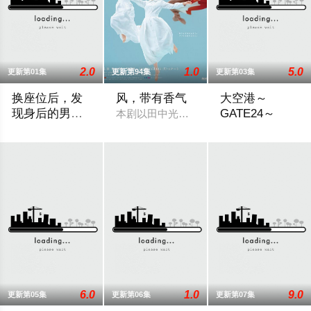
2.0
1.0
5.0
更新第01集
更新第94集
更新第03集
换座位后，发
风，带有香气
大空港～
现身后的男生
GATE24～
本剧以田中光著作《明治的南丁格尔 大
好像喜欢我
“我喜欢你，从很早以前就开始了。”从换座位开始⁉︎ 性格完全相
为了打破以往各部门
6.0
1.0
9.0
更新第05集
更新第06集
更新第07集