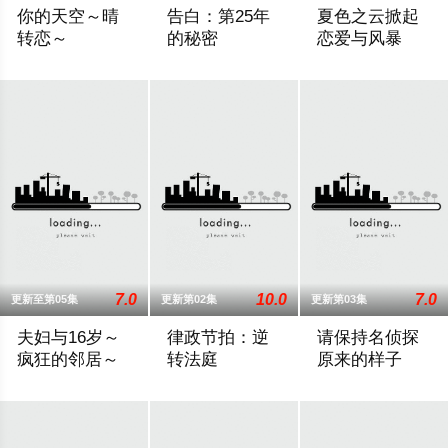
你的天空～晴
告白：第25年
夏色之云掀起
转恋～
的秘密
恋爱与风暴
性格善良纯粹、永远乐观开朗的阳光少年舟濑阳向（福田步汰 饰
雪村爽太（松村北斗 饰）自幼因一次相遇
大学考试在即的高
7.0
10.0
7.0
更新至第05集
更新第02集
更新第03集
夫妇与16岁～
律政节拍：逆
请保持名侦探
疯狂的邻居～
转法庭
原来的样子
改编自ぱんぷきん同名原作，故事以在小公寓里过着新婚生活的
本剧由原创剧本打造，是一部法律剧，讲述
乡村小学教师枫，