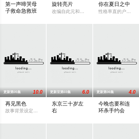
第一声啼哭母
旋转亮片
你在夏日之中
子救命急救班
改编自此元和津也原作同名漫画。不起眼
性格率直的户田涉
故事舞台设定在日本屈指可数的顶级豪华医院“圣菲奥娜医院”。
10.0
6.0
4.0
更新第05集
更新至第03集
更新第06集
再见黑色
东京三十岁左
今晚也要和连
右
环杀手约会
故事背景设定在繁华却复杂的东京池袋地区。西池袋警署新设立了
该剧是国产剧《三十而已》的日本翻拍版
故事围绕一名游离