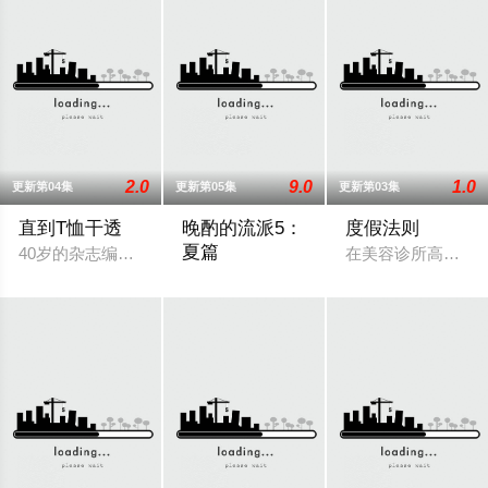
2.0
9.0
1.0
更新第04集
更新第05集
更新第03集
直到T恤干透
晚酌的流派5：
度假法则
夏篇
40岁的杂志编辑咲子（苍井优 饰）原本深信自己拥有美满的婚姻
在美容诊所高强度
本剧讲述的是不动产公司营业员伊泽美幸（