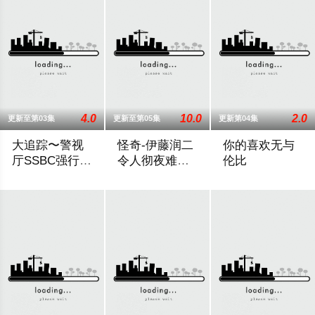
4.0
10.0
2.0
更新至第03集
更新至第05集
更新第04集
大追踪〜警视
怪奇-伊藤润二
你的喜欢无与
厅SSBC强行犯
令人彻夜难眠
伦比
系〜第二季
的奇异故事－
在第二季中，作为现代刑侦关键力量的【警视厅SSBC强行犯系
本作精选日本知名恐怖漫画家伊藤润二笔
前顶级经营顾问草壁