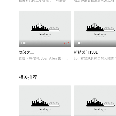
在偏僻的路边小餐馆，一对准备离家出走的情侣，一个抠门的老
浩然和紫君在酒店风流过后
HD
7.0
HD
愤怒之上
新精武门1991
泰瑞（琼·艾伦 Joan Allen 饰）曾经也有过美满的家庭和幸
从小右臂就具神力的大陆青
相关推荐