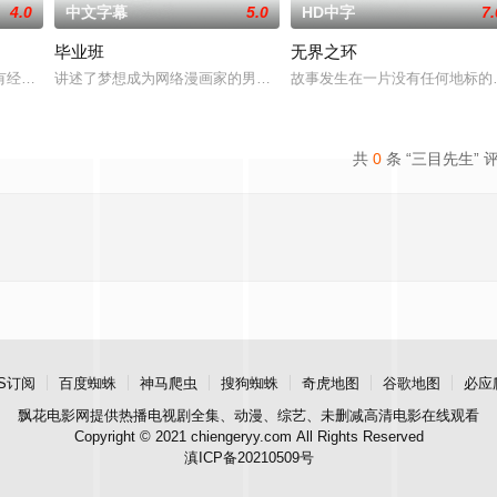
4.0
中文字幕
5.0
HD中字
7.
毕业班
无界之环
经验的作家志愿者耶的粉丝sean咖啡厅工作,抽空写文章。偶然自己的粉丝sea
讲述了梦想成为网络漫画家的男主人公偶然得知自己仰慕的校花在从
故事发生在一片没有任何地标的
共
0
条 “三目先生” 
S订阅
百度蜘蛛
神马爬虫
搜狗蜘蛛
奇虎地图
谷歌地图
必应
飘花电影网
提供热播电视剧全集、动漫、综艺、未删减高清电影在线观看
Copyright © 2021 chiengeryy.com All Rights Reserved
滇ICP备20210509号