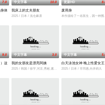
7.0
中文字幕
10.0
更新HD
8.
的身体
我床上的丈夫朋友
废用身
2025 / 日本 / 浅仓麻凛
本作描绘了一名医生，因一种围
9.0
中文字幕
3.0
中文字幕
5.
！）这
我的女朋友是漂亮阿姨
白天泳池女神 晚上性爱女王
2025 / 韩国 / 徐宇,河京,秀彬,素美,崔敏浩,时宇,金东宇,韩蔚
2025 / 日本 / 市羽惠,向井莉久
出的同名剧集，只有狭间县警鉴识科警犬组的训犬员青叶一平（池松壮亮 饰）能够