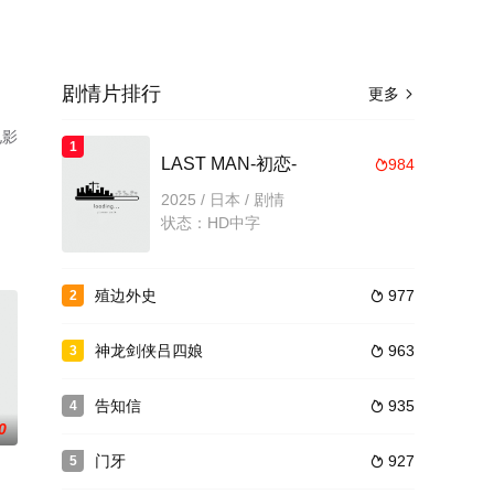
剧情片排行
更多

电影
1
LAST MAN-初恋-
984

2025 / 日本 / 剧情
状态：HD中字
殖边外史
977
2

神龙剑侠吕四娘
963
3

告知信
935
4

0
门牙
927
5
