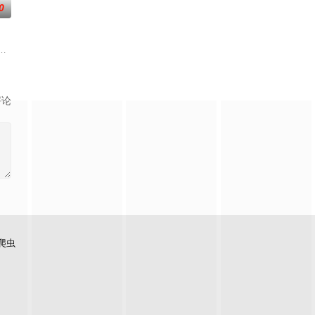
0
n咖啡厅范
事援助交际而发生的故事……
荒漠中。一条铁丝网将两个虚构国家分隔开来，而停战协议规定，双方各派一
评论
爬虫