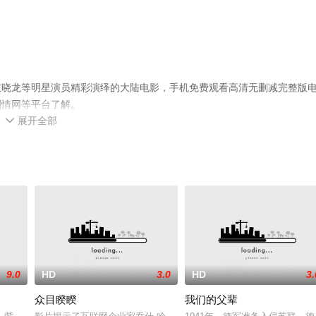
左晓龙等明星演员精彩演绎的大陆电影，手机免费观看高清无删减完整版
剧情网等平台了解。
展开全部

9.0
HD
3.0
HD
3.
众目睽睽
我们的父辈