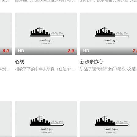
板，一个普通的老男人，一个胆小的警察，一个餐厅的女服务生
，紫君表示不能容忍这种关系，扬言要杀了其妻子蔼玲，而在浩然出差回来后，
影片揭示了互联网企业家乔什·哈里斯的生活，并深入分析他在过去十
1941年，德军准备入侵苏联，德国
9.0
HD
2.0
HD
7.
心战
新步步惊心
福的人生，可是，酗酒的恶习让她的脾气愈发暴躁，
年刘晶来港不久便接连遭遇倒霉事，先是钱包被偷，而后行李也遭人抢劫，不过
相貌平平的中年人李良（任达华 饰）行走在熙熙攘攘的闹市街头，平
讲述了现代都市女白领张小文遭