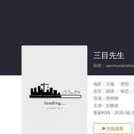
三目先生
别名：sanmuxianshe
地区：
大陆
类型：
语言：
国语
状态：
导演：
李明明
主演：
左晓龙
更新时间：
2025-06-
在线观看
