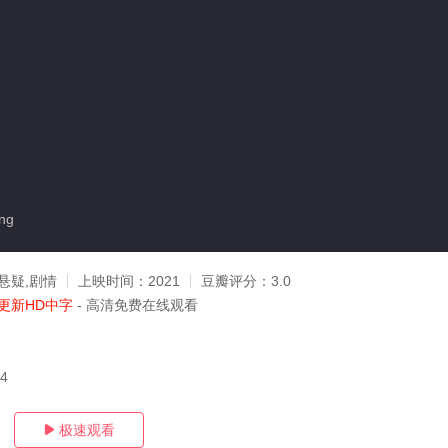
ng
悬疑,剧情
上映时间：
2021
豆瓣评分：
3.0
更新HD中字
- 高清免费在线观看
24
极速观看
