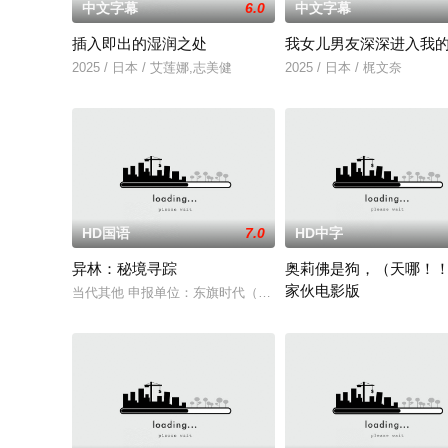
中文字幕
6.0
中文字幕
插入即出的湿润之处
我女儿男友深深进入我
2025 / 日本 / 艾莲娜,志美健
2025 / 日本 / 梶文奈
HD国语
7.0
HD中字
异林：秘境寻踪
奥莉佛是狗，（天哪！
家伙电影版
当代其他 申报单位：东旗时代（北京）影视文化传媒有限公司
改编自2021年在NHK播