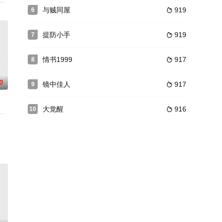
紫君已死，而紫君前
年里是如何发家的。
男青年Wilhelm和他的弟弟Friedhelm响应希特勒的号召应征入伍，即将
与贼同屋
919
6

提防小手
919
7

情书1999
917
8

0
镜中佳人
917
9

大觉醒
916
10

也因此结识放荡不羁
凡无奇的外表无法引起任何人的注意，然而他的内心却深
遇意外后，穿越回清朝成为一个叫马尔泰若曦的格格。在陌生的古代宫廷之中