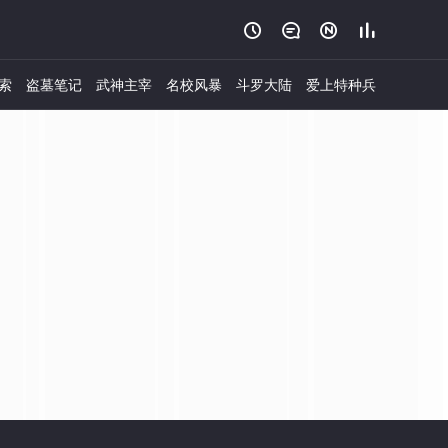




索
盗墓笔记
武神主宰
名校风暴
斗罗大陆
爱上特种兵