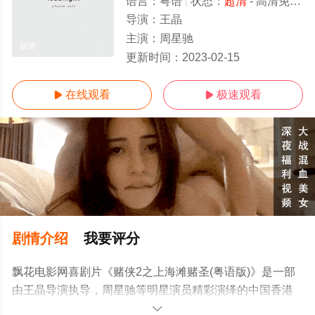
语言：
粤语
状态：
超清
- 高清免费在线观看
导演：
王晶
主演：
周星驰
超清
更新时间：
2023-02-15
在线观看
极速观看


剧情介绍
我要评分
飘花电影网喜剧片《赌侠2之上海滩赌圣(粤语版)》是一部
由王晶导演执导，周星驰等明星演员精彩演绎的中国香港
电影，手机免费观看高清无删减完整版电影就上飘花影
