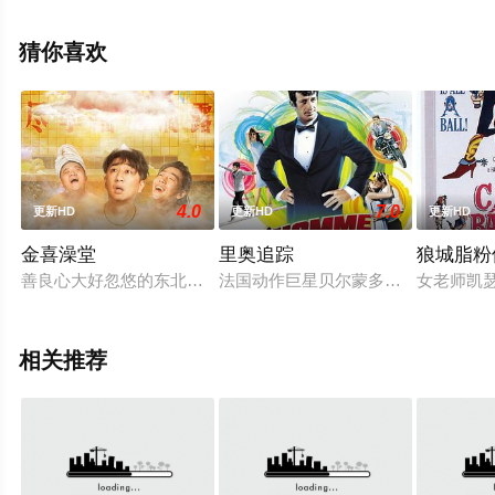
院，更多相关信息可移步至豆瓣电影、电视猫或剧情网等
平台了解。
猜你喜欢
4.0
7.0
更新HD
更新HD
更新HD
金喜澡堂
里奥追踪
狼城脂粉
善良心大好忽悠的东北青年张大金受传销头目包哥欺骗，不仅发
法国动作巨星贝尔蒙多最走红时主演了
女老师凯
相关推荐