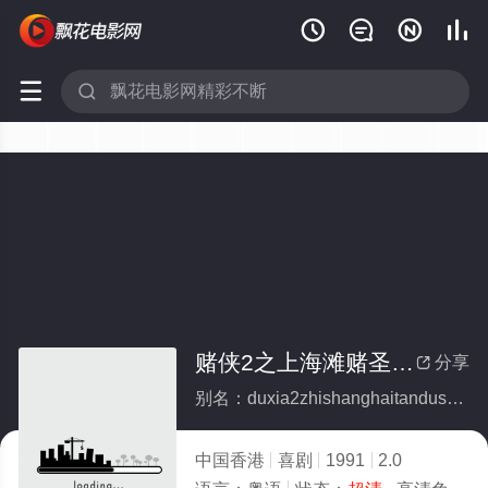






赌侠2之上海滩赌圣(粤语版)
分享

别名：duxia2zhishanghaitandushengyueyuban
中国香港
喜剧
1991
2.0