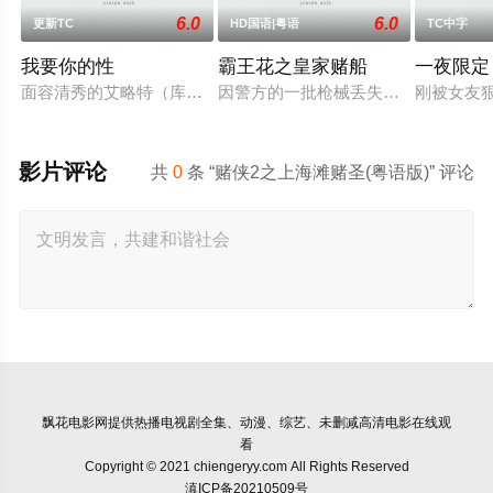
6.0
6.0
更新TC
HD国语|粤语
TC中字
我要你的性
霸王花之皇家赌船
一夜限定
面容清秀的艾略特（库珀·霍夫曼 Cooper Hoffman 饰）在著
因警方的一批枪械丢失，飞虎队简sir
刚被女友
影片评论
共
0
条 “赌侠2之上海滩赌圣(粤语版)” 评论
飘花电影网
提供热播电视剧全集、动漫、综艺、未删减高清电影在线观
看
Copyright © 2021 chiengeryy.com All Rights Reserved
滇ICP备20210509号