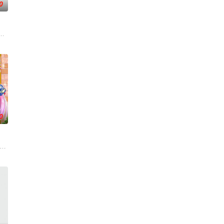
0
猫·罗睺。看似普
生活着。这只在出生前便失去亲生父母的龙，被一只偶然相
沉迷游戏度日，实际上却在某个不为人知的世界曾担任魔王！而此刻找上门来
0
初试图逃跑，但她被
生，被称为“分隔夜与昼的双子”。他们拥有获得特殊力
的明智安娜从2027年穿越回1999年的真未来市、在那里她结识了同为14岁、憧憬