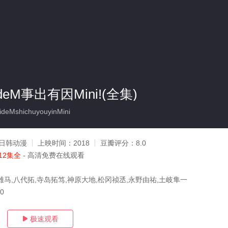
eM事出有因Mini!(全集)
deMshichuyouyinMini
日韩动漫
上映时间：
2018
豆瓣评分：
8.0
12集全
- 高清免费在线观看
雄马,八代拓,寺岛拓笃,神原大地,松冈祯丞,永野由祐,土岐隼一
20
极速观看
