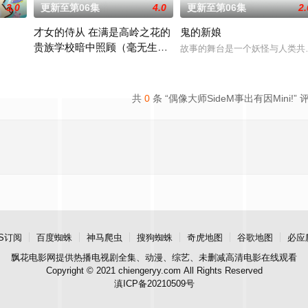
3.0
更新至第06集
4.0
更新至第06集
2.
才女的侍从 在满是高岭之花的
鬼的新娘
贵族学校暗中照顾（毫无生活
来自外星的宇宙怪兽袭击在星球崩毁、走向灭亡之际，一名
故事的舞台是一个妖怪与人类共
自理能力的）学院第一大小姐
满是高岭之花的贵族学校，学院的第一大小姐竟然毫无生活自理能力
共
0
条 “偶像大师SideM事出有因Mini!” 
S订阅
百度蜘蛛
神马爬虫
搜狗蜘蛛
奇虎地图
谷歌地图
必应
飘花电影网
提供热播电视剧全集、动漫、综艺、未删减高清电影在线观看
Copyright © 2021 chiengeryy.com All Rights Reserved
滇ICP备20210509号