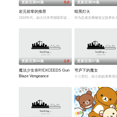
更新至第06集
5.0
更新至第06集
岩元前辈的推荐
暗黑灯火
1910年代，由大日本帝国陆军设立的学校——陆军栖凤中学。
作为忍者后裔被祖父抚养长
更新至第06集
1.0
更新至第07集
魔法少女奈叶EXCEEDS Gun
穹庐下的魔女
Blaze Vengeance
十三世纪，幼小的奴隶希塔
30年前，未知的“侵略性外来生物”突然出现，世界曾一度濒临毁