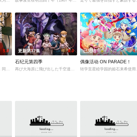
着一只匆匆忙忙的奇怪兔子，掉进了兔子洞，穿越到了一个光
依为命，她生性害羞，一直和同学们格格不入。直到有一天晚上，她看到一艘宇
故事发生在明治四十年（1907 年）在京都伏见居住的百川稻子什么
走りで最強を目指すと豪語する
5.0
更新第37集
8.0
已完结
4.
石纪元第四季
偶像活动 ON PARADE！
后一部份吉恩公国军事势力并未降伏继续在各地与地球联邦军发
同时拥有通过语言传递被叫做“口寄”能力的崔树深小姬。她在sm俱乐部以sm
再び大海原に飛び出した千空達の旅路をお楽しみに‼
转学至星睦学园的姫石来希使用了姐姐