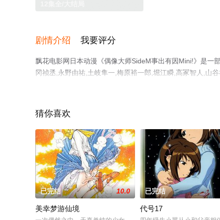
12集全/大结局
剧情介绍
我要评分
飘花电影网日本动漫《偶像大师SideM事出有因Mini!》是
冈祯丞,永野由祐,土岐隼一,梅原裕一郎,堀江瞬,高冢智人,山谷
野上翔,千叶翔也,白井悠介,永冢拓马,渡边纮,益山武明,深
（12集全），手机免费观看高清无删减完整版动漫就上飘花
猜你喜欢
已完结
10.0
已完结
美幸梦游仙境
代号17