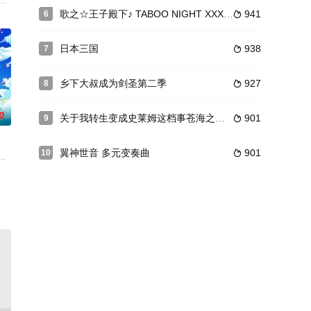
宙飞船从天而降，受
都不擅长，每天都被父亲责骂，对于她来说的救赎就是
ジャングルポケットは＜トゥインクル・シリーズ＞でのフジキセキの走りに
歌之☆王子殿下♪ TABOO NIGHT XXXX剧场版
941
6

日本三国
938
7

乡下大叔成为剑圣第二季
927
8

0
关于我转生变成史莱姆这档事苍海之泪篇
901
9

翼神世音 多元变奏曲
901
10

女王的身份工作
们给的“Aikatsu Pass”进行第一次舞台演出的时候，突然“Aikats