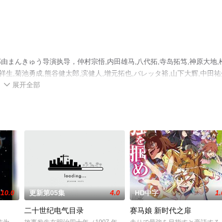
一部由まんきゅう导演执导，仲村宗悟,内田雄马,八代拓,寺岛拓笃,神原大地,
祥生,菊池勇成,熊谷健太郎,滨健人,增元拓也,バレッタ裕,山下大辉,中田祐
展开全部
町寿成,狩野翔,天崎滉平,等明星演员精彩演绎的日本动漫，大结局剧情已揭晓

影院，更多相关信息可移步至豆瓣动漫、电视猫或剧情网等平台了解。
10.0
更新第05集
4.0
HD中字
1.
二十世纪电气目录
赛马娘 新时代之扉