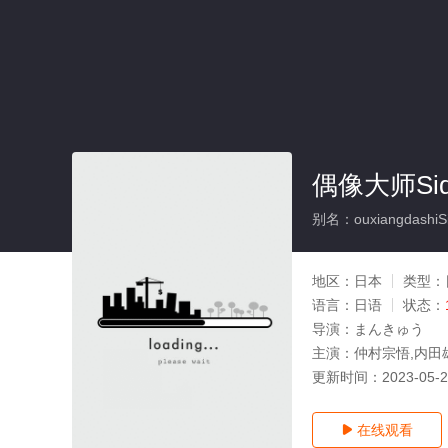
偶像大师Sid
别名：ouxiangdashiSi
地区：
日本
类型：
语言：
日语
状态：
导演：
まんきゅう
主演：
仲村宗悟,内田
更新时间：
2023-05-
在线观看
