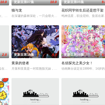
10.0
更新至第07集
10.0
更新至第05集
9.
猫与龙
花织同学转生后还是想干架
这是一个为获取可用于军事的超常力量而收集、研究超自然现
大、拥有与动物对话能力的高中生·我妻二郎，某日在森林中遇见了受伤倒地的黑
在深邃的森林深处，一只会喷火的龙，与一群能操纵魔法的猫咪一同
鸣神流星，职业尼特。蛰居在家
2.0
更新至第18集
4.0
更新至第28集
8.
黄泉的使者
名侦探光之美少女！
拉在伊朗东部城市图斯被奴隶商委托给一个学者辈出的家族进行教育。希塔拉起
月落和亚晨是一对双胞胎兄妹，他们在一个与世隔绝的深山小村落里出
动画舞台设定在1999年、14岁
灭。人类与这些被称为“侵略种”的生物相互争夺生存空间