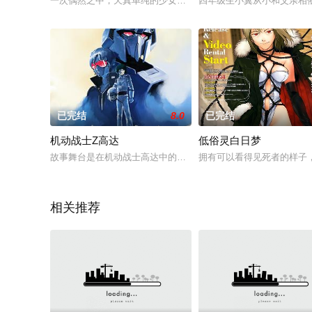
一次偶然之中，天真单纯的少女美幸（国府田真理子 配音）追随
四年级生小翼从小和父亲相
已完结
8.0
已完结
机动战士Z高达
低俗灵白日梦
故事舞台是在机动战士高达中的一年战争终结后七年。战争结束
拥有可以看得见死者的样子，
相关推荐