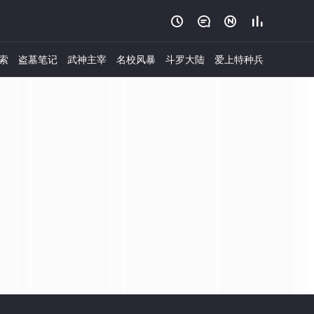




索
盗墓笔记
武神主宰
名校风暴
斗罗大陆
爱上特种兵