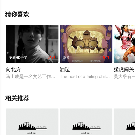
移步至豆瓣电影、电视猫或剧情网等平台了解。
猜你喜欢
2.0
6.0
更新HD中字
正片
正片
向北方
油毡
猛虎闯关
马上成是一名文艺工作者，在遭遇女朋友秦雨菲爱情长跑分手后
The host of a failing children's scien
吴大爷有
相关推荐