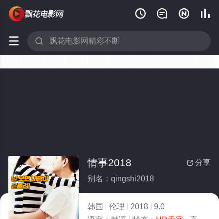






情事2018
分享

别名：qingshi2018
韩国
伦理
2018
9.0