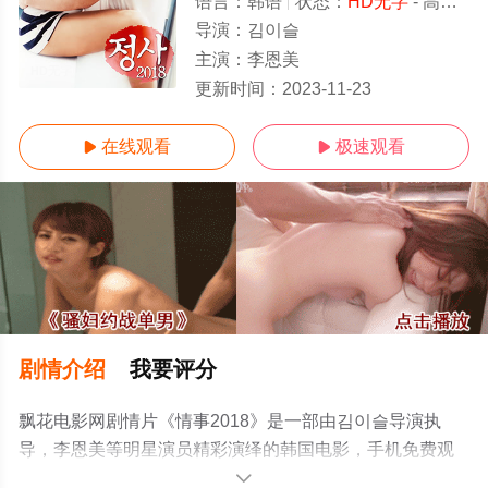
语言：
韩语
状态：
HD无字
- 高清免费在线观看
导演：
김이슬
主演：
李恩美
HD无字
更新时间：
2023-11-23
在线观看
极速观看


剧情介绍
我要评分
飘花电影网剧情片《情事2018》是一部由김이슬导演执
导，李恩美等明星演员精彩演绎的韩国电影，手机免费观
看高清无删减完整版电影就上飘花影院，更多相关信息可
