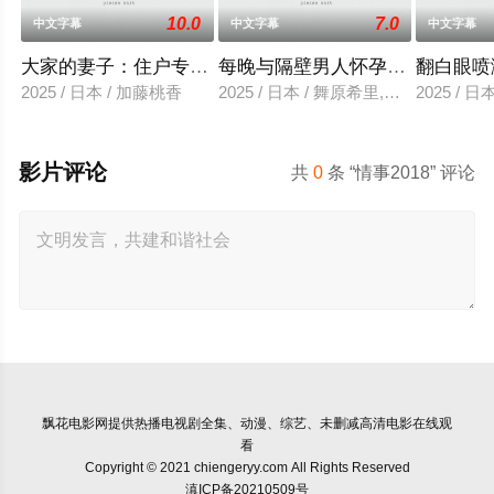
10.0
7.0
中文字幕
中文字幕
中文字幕
大家的妻子：住户专用洞口
每晚与隔壁男人怀孕性爱
翻白眼喷
2025 / 日本 / 加藤桃香
2025 / 日本 / 舞原希里,佐川金二
2025 / 
影片评论
共
0
条 “情事2018” 评论
飘花电影网
提供热播电视剧全集、动漫、综艺、未删减高清电影在线观
看
Copyright © 2021 chiengeryy.com All Rights Reserved
滇ICP备20210509号