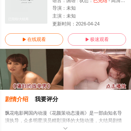
语言：
国语
状态：
已完结
- 高清免费在线观看
导演：
未知
主演：
未知
已完结/大结局
更新时间：
2026-04-24
在线观看
极速观看


剧情介绍
我要评分
飘花电影网国内动漫《花颜策动态漫画》是一部由知名导
演执导，众多明星演员精彩演绎的大陆动漫，大结局剧情
已揭晓（已完结），手机免费观看高清无删减完整版动漫
