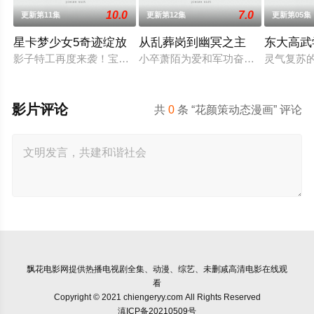
10.0
7.0
更新第11集
更新第12集
更新第05集
星卡梦少女5奇迹绽放
从乱葬岗到幽冥之主
东大高武
影子特工再度来袭！宝石族精灵竟然成了关键所在！东方桃子与
小卒萧陌为爱和军功奋斗三年，却被
灵气复苏
影片评论
共
0
条 “花颜策动态漫画” 评论
飘花电影网
提供热播电视剧全集、动漫、综艺、未删减高清电影在线观
看
Copyright © 2021 chiengeryy.com All Rights Reserved
滇ICP备20210509号