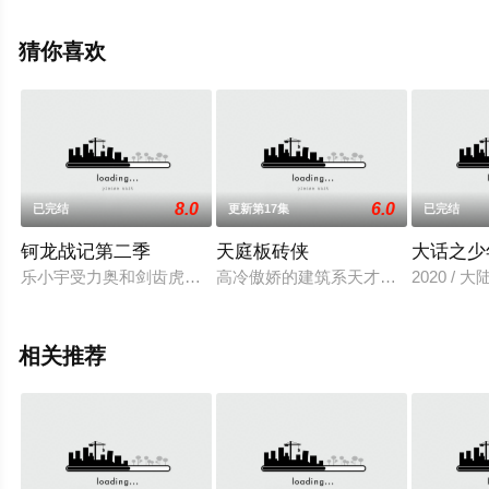
就上飘花影院，更多相关信息可移步至豆瓣动漫、电视猫
或剧情网等平台了解。
猜你喜欢
8.0
6.0
已完结
更新第17集
已完结
钶龙战记第二季
天庭板砖侠
大话之少
乐小宇受力奥和剑齿虎的委托，需要穿越到过去不同的时空，寻
高冷傲娇的建筑系天才学霸李季，被
2020 / 
相关推荐