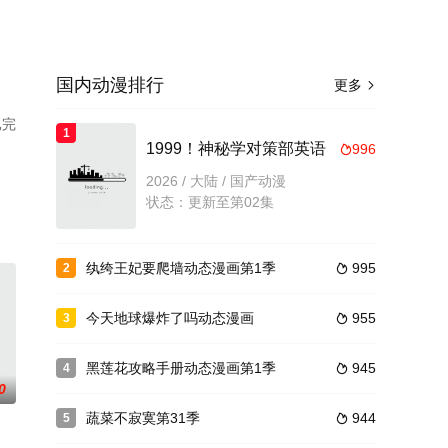
国内动漫排行
更多

已完
1
1999！神秘学对策部英语
996

2026 / 大陆 / 国产动漫
状态：更新至第02集
纨绔王妃要爬墙动态漫画第1季
995
2

今天地球爆炸了吗动态漫画
955
3

黑莲花攻略手册动态漫画第1季
945
4

0
蔬菜不寂寞第31季
944
5
