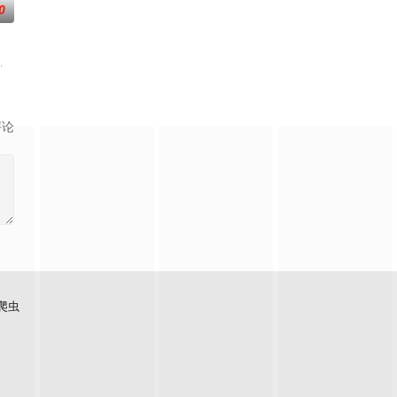
0
，一跃成为人上人时
种神秘感，让人们产生敬畏和好奇。这10支故事里，
战》总作监西位辉实，联手打造国风武侠与星际科幻对撞的高燃新番！改编自文
评论
爬虫