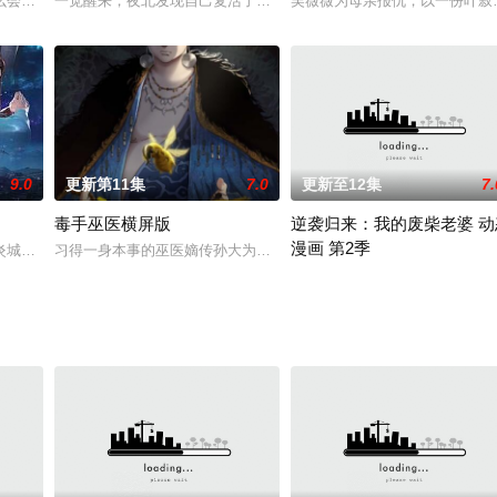
手”真相的鬼剑士天才结成盟友，共同历经了悲鸣洞穴，暗黑
么会出现在这里，反正每天拥有星星果实，能吃得饱在一起就很开心。直到有一
一觉醒来，夜北发现自己复活了，并意外获得一个寻回全部失落弟子
吴薇薇为母亲报仇，以一份叶寂
9.0
更新第11集
7.0
更新至12集
7.
毒手巫医横屏版
逆袭归来：我的废柴老婆 动
漫画 第2季
魂，在这个武魂非常稀有的世界里，杨尘一跃成为全属性天道师
炎城慢慢稳定了下来，然而一场突如其来的风波却又让他们损失惨重。林动虽然
习得一身本事的巫医嫡传孙大为下山入世将巫医发扬光大。
“章总章总，有个大人物要见你。