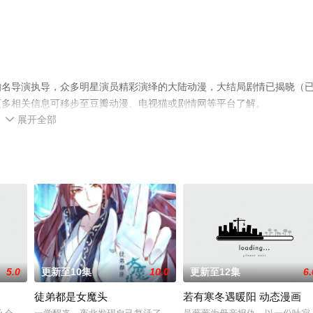
知名导演执导，众多明星演员精彩演绎的大陆动漫，大结局剧情已揭晓（
更多相关信息可移步至豆瓣动漫、电视猫或剧情网等平台了解。
展开全部

5.0
更新至10集
10.0
更新至12集
6.
徒弟都是女魔头
若有寒冬遇暖阳 动态漫画