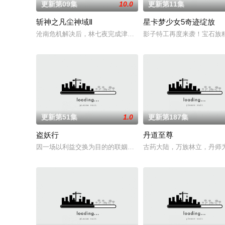
更新第09集
10.0
更新第11集
斩神之凡尘神域Ⅱ
星卡梦少女5奇迹绽放
沧南危机解决后，林七夜完成津南山为期一年的守夜人集训考核，
影子特工再度来袭！宝石族
更新第51集
1.0
更新第187集
盗妖行
丹道至尊
因一场以利益交换为目的的联姻，太玄楼刺客江元与九璇宗圣女
古药大陆，万族林立，丹师