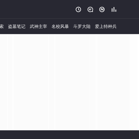




索
盗墓笔记
武神主宰
名校风暴
斗罗大陆
爱上特种兵