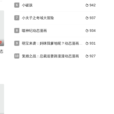
天，这个星星陆地里
的使命！时间已经过去整整三百年，夜北踏上征途，不顾艰
凉母亲的秘密资料为条件， 与他做了一场交易，她要成为他名义上的未婚妻，
小破孩
942
6

小夫子之奇域大冒险
937
7

噬神纪动态漫画
934
8

0
萌宝来袭：妈咪我爹地呢？动态漫画第2季
931
9

态
复婚之战：总裁追妻路漫漫动态漫画
927
10

勉强掩护家人逃离，
”正在埋头看文件的章雨抬头瞥了他一眼又低头，才悠悠...