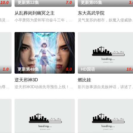
10.0
更新第12集
7.0
更新第05集
3.
从乱葬岗到幽冥之主
东大高武学院
成为了正式的守夜人后，重回136小队，与伙伴再度开启一
精灵竟然成了关键所在！东方桃子与伙伴们一边为救治师父森木宇冲击仙蜜试炼
小卒萧陌为爱和军功奋斗三年，却被恋人柳莺儿与将军之子赵昊联手
灵气复苏的都市，妖魔入侵威胁
1.0
更新第49集
8.0
HD国语
10.
逆天邪神3D
燃比娃
韶月奉命成婚。两人在洞房夜发起暗杀，却发现彼此皆是不死之
为尊；双生武脉，再现世间！醉卧美人膝，成就丹道至尊！
逆天邪神3D动画先导预告上线！掌天毒之珠，承邪神之血，修逆天之
影片故事源自羌族神话，讲述了