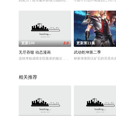
西岚为了改写魔界那场大战的结局踏上时空之旅，与一心寻找“鬼
小团子们也不知道自己为什
更新106
2.0
更新第11集
无尽吞噬 动态漫画
武动乾坤第二季
连续考核成绩全院最差的杨尘，突然发现自己拥有上古魔龙的武
林家倚靠阳元矿石的买卖在
相关推荐