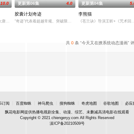
10.0
更新第06集
4.0
更新第04集
5.
胶囊计划奇迹
李熊猫
引着众多的求学者。在这里，一个名为“星之队”的小组是特
大唐世界，却发现此处为处处惊险的修行世界，原本以为自己可以从此吃香喝辣
“奇迹”代表着超越常规、突破限制，达到某种非凡成就，往往伴随着一
《苍兰诀》导演王昕+《咒术回
共
0
条 “今天又在撩系统动态漫画” 
S订阅
百度蜘蛛
神马爬虫
搜狗蜘蛛
奇虎地图
谷歌地图
必应
飘花电影网
提供热播电视剧全集、动漫、综艺、未删减高清电影在线观看
Copyright © 2021 chiengeryy.com All Rights Reserved
滇ICP备20210509号