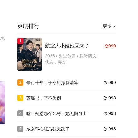
爽剧排行
更多

机免
1
航空大小姐她回来了
999

2026 / 정보없음 / 反转爽文
状态：完结
错付十年，于小姐撤资清算
999
2

苏秘书，下不为例
998
3

嘘！别惹那个乞丐，她无懈可击
998
4

0
成女帝心腹后我无敌了
998
5
