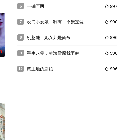
一锤万两
997
6

农门小女娘：我有一个聚宝盆
996
7

别惹她，她女儿是仙帝
996
8

0
重生八零，林海雪原我平躺
996
9

黄土地的新娘
996
10
