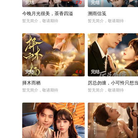
完结
7.0
完结
今晚月光很美，茶香四溢
溯雨信笺
暂无简介，敬请期待
暂无简介，敬请期待
完结
4.0
完结
择木而栖
厉总勿缠，小可怜只想
暂无简介，敬请期待
暂无简介，敬请期待