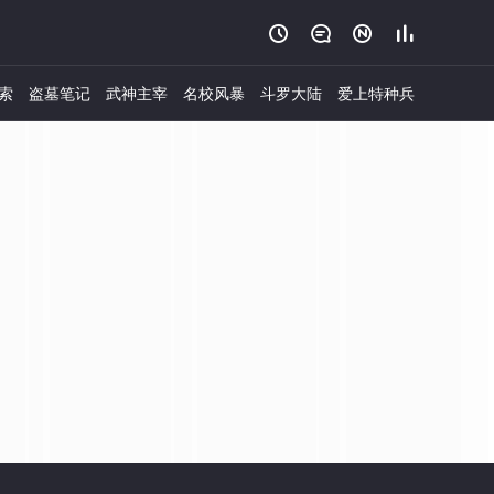




索
盗墓笔记
武神主宰
名校风暴
斗罗大陆
爱上特种兵