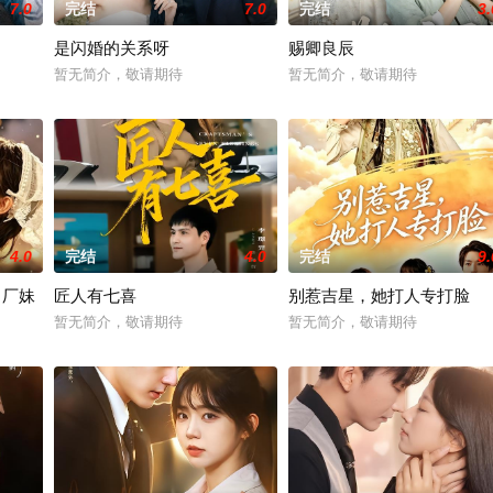
7.0
完结
7.0
完结
3.
是闪婚的关系呀
赐卿良辰
暂无简介，敬请期待
暂无简介，敬请期待
4.0
完结
4.0
完结
9.
当厂妹
匠人有七喜
别惹吉星，她打人专打脸
暂无简介，敬请期待
暂无简介，敬请期待