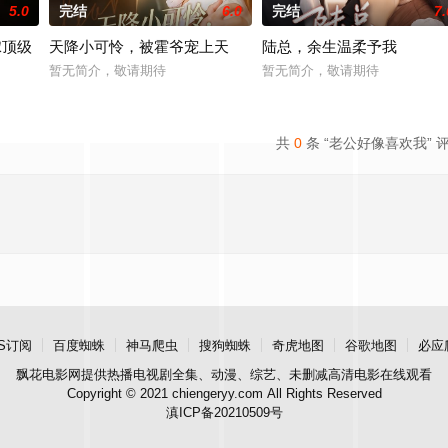
5.0
完结
6.0
完结
7.
嫁顶级
天降小可怜，被霍爷宠上天
陆总，余生温柔予我
暂无简介，敬请期待
暂无简介，敬请期待
共
0
条 “老公好像喜欢我” 
S订阅
百度蜘蛛
神马爬虫
搜狗蜘蛛
奇虎地图
谷歌地图
必应
飘花电影网
提供热播电视剧全集、动漫、综艺、未删减高清电影在线观看
Copyright © 2021 chiengeryy.com All Rights Reserved
滇ICP备20210509号