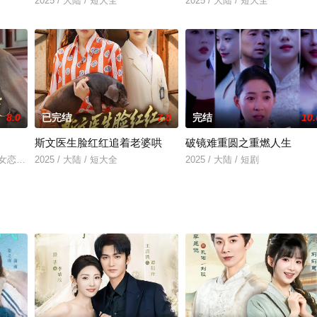
2025 / 大陆 / 短大全
2025 / 大陆 / 短大全
8.0
已完结
7.0
完结
10.
斯文医生脸红红追着老婆哄
破镜难重圆之重燃人生
爱,女恋总裁
2025 / 大陆 / 短大全
2025 / 大陆 / 短剧