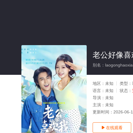
老公好像喜
别名：laogonghaoxia
地区：
未知
类型：
语言：
未知
状态：
导演：
未知
主演：
未知
更新时间：
2026-06-
在线观看
