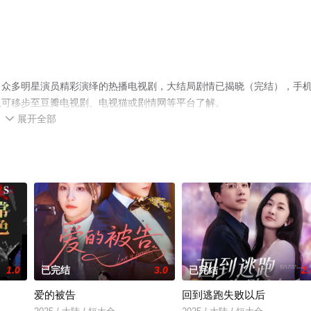
，众多明星演员精彩演绎的热播电视剧，大结局剧情已揭晓（完结），手
息可移步至豆瓣电视剧、电视猫或剧情网等平台了解。
展开全部

1.0
已完结
3.0
已完结
2.
爱的被告
回到逃跑失败以后