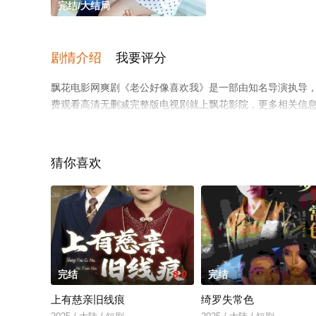
完结/大结局
剧情介绍
我要评分
飘花电影网爽剧《老公好像喜欢我》是一部由知名导演执导
费观看高清无删减完整版电视剧就上飘花影院，更多相关信
猜你喜欢
完结
8.0
完结
上有慈亲旧线痕
绮罗失常色