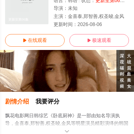
语言：
韩语
状态：
更新至第06集
- 
导演：
未知
主演：
金喜泰,郑智善,权圣晙,金风
更新至第06集
更新时间：
2026-08-06
在线观看
极速观看


剧情介绍
我要评分
飘花电影网日韩综艺《卧底厨神》是一部由知名导演执
导，金喜泰,郑智善,权圣晙,金风等明星演员精彩演绎的韩国
综艺，手机免费观看高清无删减完整版综艺就上飘花影
