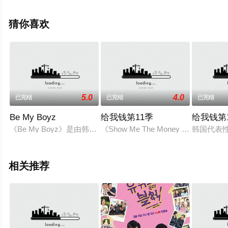
院，更多相关信息可移步至豆瓣综艺、电视猫或剧情网等
平台了解。
猜你喜欢
5.0
4.0
已完结
已完结
已完结
Be My Boyz
给我钱第11季
给我钱第
《Be My Boyz》是由韩国SBS电视台制作的全球男团选秀节目
《Show Me The Money 11》（
韩国代表性
相关推荐