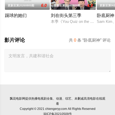
6.0
4.0
更新至第20260805期
更新至第20260805期
更新至第06
踢球的她们
刘在街头第三季
卧底厨神
本季《You Quiz on the B
Sam K
影片评论
共
0
条 “卧底厨神” 评论
飘花电影网
提供热播电视剧全集、动漫、综艺、未删减高清电影在线观
看
Copyright © 2021 chiengeryy.com All Rights Reserved
滇ICP备20210509号