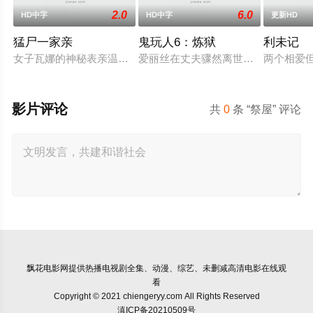
2.0
6.0
HD中字
HD中字
更新HD
猛尸一家亲
鬼玩人6：炼狱
利未记
女子瓦娜的神秘表亲温思罗普突然仓皇登门，身后还跟着一个来
爱丽丝在丈夫骤然离世后深陷悲痛，
两个相爱
影片评论
共
0
条 “祭屋” 评论
飘花电影网
提供热播电视剧全集、动漫、综艺、未删减高清电影在线观
看
Copyright © 2021 chiengeryy.com All Rights Reserved
滇ICP备20210509号