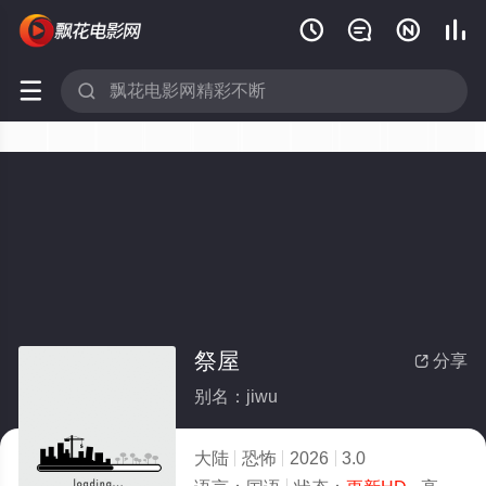






祭屋
分享

别名：jiwu
大陆
恐怖
2026
3.0