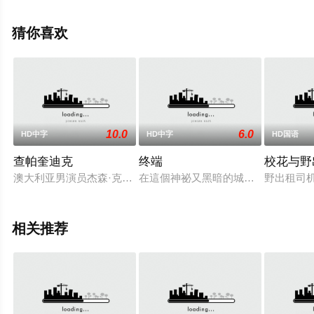
观看高清无删减完整版电影就上飘花影院，更多相关信息
可移步至豆瓣电影、电视猫或剧情网等平台了解。
猜你喜欢
10.0
6.0
HD中字
HD中字
HD国语
查帕奎迪克
终端
校花与野
澳大利亚男演员杰森·克拉科将出演影片《查帕奎迪克岛》(Chappaq
在這個神祕又黑暗的城市裡，犯罪，
野出租司
相关推荐