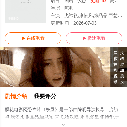
语言：
国语
状态：
更新HD
- 高清免费在线观看
导演：
陈明
主演：
庞祯祺,康依凡,张晶晶,巨慧颖,宋飞,牧汉彧,孙博,张星,张艳华,于快,唐中
更新HD
更新时间：
2026-07-03
在线观看
极速观看


剧情介绍
我要评分
飘花电影网恐怖片《祭屋》是一部由陈明导演执导，庞祯
祺,康依凡,张晶晶,巨慧颖,宋飞,牧汉彧,孙博,张星,张艳华,于
快,唐中华,刘颖等明星演员精彩演绎的大陆电影，手机免费
