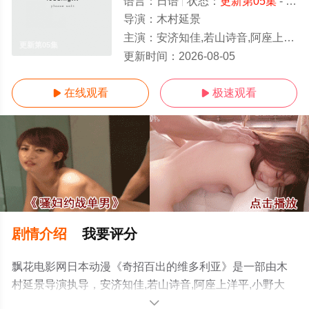
语言：
日语
状态：
更新第05集
- 高清免费在线观看
导演：
木村延景
主演：
安济知佳,若山诗音,阿座上洋平,小野大辅,潘惠美,古川慎,逢坂良太,小野贤章
更新第05集
更新时间：
2026-08-05
在线观看
极速观看


剧情介绍
我要评分
飘花电影网日本动漫《奇招百出的维多利亚》是一部由木
村延景导演执导，安济知佳,若山诗音,阿座上洋平,小野大
辅,潘惠美,古川慎,逢坂良太,小野贤章,野岛健儿,秋保佐永子,
