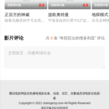
8.0
4.0
更新第06集
更新第06集
更新第06集
正后方的神威
提欧奥特曼
地狱模式
能看见幽灵的平凡女高中生·志津香，利用容易吸引幽灵的特殊体
宇宙某处的行星“H12”这颗与地球
在无名网
影片评论
共
0
条 “奇招百出的维多利亚” 评论
飘花电影网
提供热播电视剧全集、动漫、综艺、未删减高清电影在线观
看
Copyright © 2021 chiengeryy.com All Rights Reserved
滇ICP备20210509号