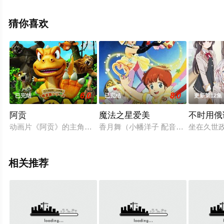
家中宏等明星演员精彩演绎的日本动漫，手机免费观看高
清无删减完整版动漫就上飘花影院，更多相关信息可移步
猜你喜欢
至豆瓣动漫、电视猫或剧情网等平台了解。
6.0
8.0
已完结
已完结
更新第12集
阿贡
魔法之星爱美
不时用俄
动画片《阿贡》的主角是一只既可爱又厉害，长相好似恐龙幼崽
香月舞（小幡洋子 配音）是小学五
坐在久世
相关推荐