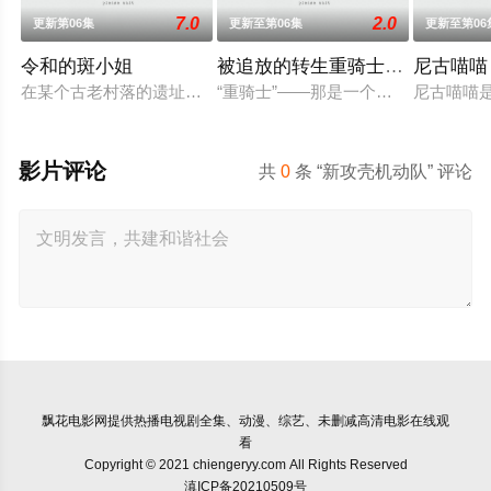
7.0
2.0
更新第06集
更新至第06集
更新至第06
令和的斑小姐
被追放的转生重骑士用游戏知识
尼古喵喵
在某个古老村落的遗址深处，那一片禁止入内的区域里，存在着被口
“重骑士”——那是一个以防御为主，
尼古喵喵
影片评论
共
0
条 “新攻壳机动队” 评论
飘花电影网
提供热播电视剧全集、动漫、综艺、未删减高清电影在线观
看
Copyright © 2021 chiengeryy.com All Rights Reserved
滇ICP备20210509号