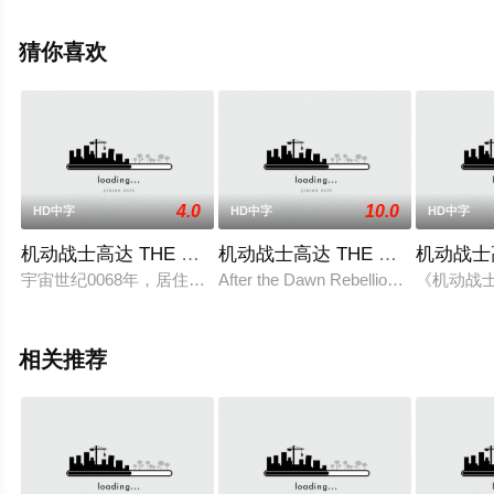
动漫就上飘花影院，更多相关信息可移步至豆瓣动漫、电
视猫或剧情网等平台了解。
猜你喜欢
4.0
10.0
HD中字
HD中字
HD中字
机动战士高达 THE ORIGIN Ⅲ 破晓起义
机动战士高达 THE ORIGIN Ⅳ 
机动战士高
宇宙世纪0068年，居住在SIDE3的慕佐自治共和国议长发表
After the Dawn Rebellion, Char travel
《机动战士
相关推荐