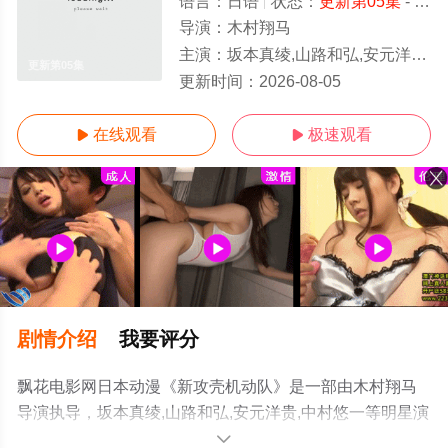
语言：
日语
状态：
更新第05集
- 高清免费在线观看
导演：
木村翔马
主演：
坂本真绫,山路和弘,安元洋贵,中村悠一
更新第05集
更新时间：
2026-08-05
在线观看
极速观看


剧情介绍
我要评分
飘花电影网日本动漫《新攻壳机动队》是一部由木村翔马
导演执导，坂本真绫,山路和弘,安元洋贵,中村悠一等明星演
员精彩演绎的日本动漫，手机免费观看高清无删减完整版
