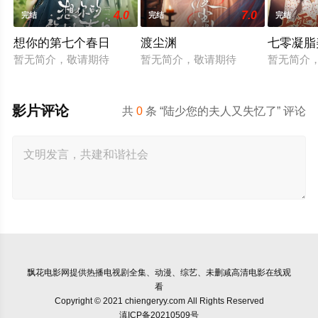
4.0
7.0
完结
完结
完结
想你的第七个春日
渡尘渊
七零凝脂
暂无简介，敬请期待
暂无简介，敬请期待
暂无简介
影片评论
共
0
条 “陆少您的夫人又失忆了” 评论
飘花电影网
提供热播电视剧全集、动漫、综艺、未删减高清电影在线观
看
Copyright © 2021 chiengeryy.com All Rights Reserved
滇ICP备20210509号