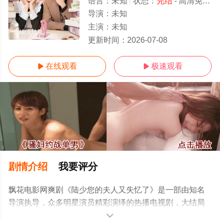
语言：
未知
状态：
完结
- 高清免费在线观看
导演：
未知
主演：
未知
完结/大结局
更新时间：
2026-07-08
在线观看
极速观看


剧情介绍
我要评分
飘花电影网爽剧《陆少您的夫人又失忆了》是一部由知名
导演执导，众多明星演员精彩演绎的热播电视剧，大结局
剧情已揭晓（完结），手机免费观看高清无删减完整版电
