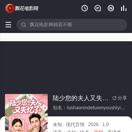






陆少您的夫人又失忆了(全集)
分享

别名：lushaonindefurenyoushiyiliao
未知
现代言情
2026
1.0