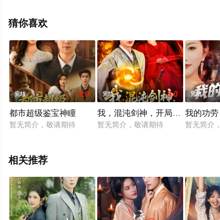
视剧就上飘花影院，更多相关信息可移步至豆瓣电视剧、
电视猫或剧情网等平台了解。
猜你喜欢
9.0
8.0
完结
完结
完结
都市超级鉴宝神瞳
我，混沌剑神，开局驯服冰山师
我的功劳
暂无简介，敬请期待
暂无简介，敬请期待
暂无简介
相关推荐