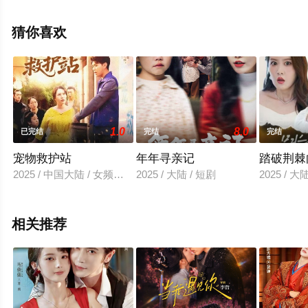
减完整版电视剧就上飘花影院，更多相关信息可移步至豆
瓣电视剧、电视猫或剧情网等平台了解。
猜你喜欢
1.0
8.0
已完结
完结
完结
宠物救护站
年年寻亲记
踏破荆棘
2025 / 中国大陆 / 女频恋爱,女恋总裁
2025 / 大陆 / 短剧
2025 / 大
相关推荐