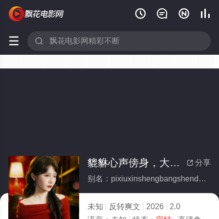






貔貅心声傍身，大小姐直接掀桌了(全集)
分享

别名：pixiuxinshengbangshendaxiaojiezhijiexianzhuoliao
未知
反转爽文
2026
2.0