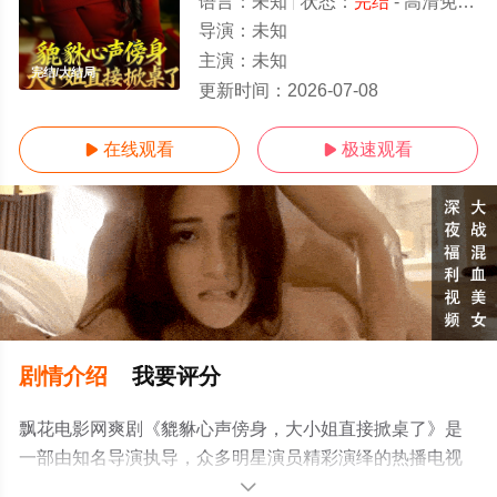
语言：
未知
状态：
完结
- 高清免费在线观看
导演：
未知
主演：
未知
完结/大结局
更新时间：
2026-07-08
在线观看
极速观看


剧情介绍
我要评分
飘花电影网爽剧《貔貅心声傍身，大小姐直接掀桌了》是
一部由知名导演执导，众多明星演员精彩演绎的热播电视
剧，大结局剧情已揭晓（完结），手机免费观看高清无删
