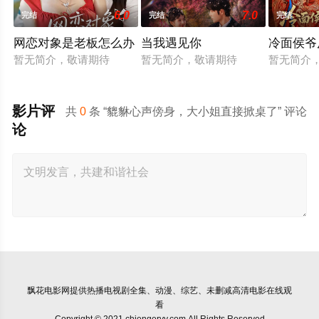
6.0
7.0
完结
完结
完结
网恋对象是老板怎么办
当我遇见你
冷面侯爷
暂无简介，敬请期待
暂无简介，敬请期待
暂无简介
影片评
共
0
条 “貔貅心声傍身，大小姐直接掀桌了” 评论
论
飘花电影网
提供热播电视剧全集、动漫、综艺、未删减高清电影在线观
看
Copyright © 2021 chiengeryy.com All Rights Reserved