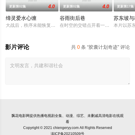
4.0
4.0
更新第02集
更新第02集
更新第17集
缔灵爱水心缠
谷雨街后巷
苏东坡与
大战后，秩序未能恢复，世界陷入混乱。混沌从深渊崛起，黑暗
在时空的交错点开着一间酒馆——谷雨
本片以苏
影片评论
共
0
条 “胶囊计划奇迹” 评论
飘花电影网
提供热播电视剧全集、动漫、综艺、未删减高清电影在线观
看
Copyright © 2021 chiengeryy.com All Rights Reserved
滇ICP备20210509号