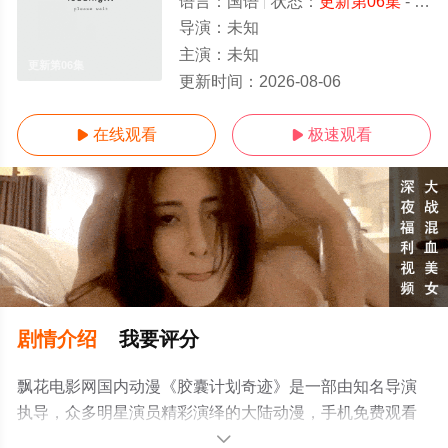
语言：
国语
状态：
更新第06集
- 高清免费在线观看
导演：
未知
主演：
未知
更新第06集
更新时间：
2026-08-06
在线观看
极速观看


剧情介绍
我要评分
飘花电影网国内动漫《胶囊计划奇迹》是一部由知名导演
执导，众多明星演员精彩演绎的大陆动漫，手机免费观看
高清无删减完整版动漫就上飘花影院，更多相关信息可移
