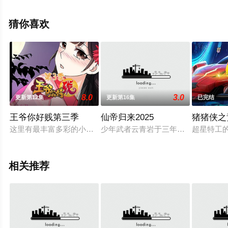
步至豆瓣动漫、电视猫或剧情网等平台了解。
猜你喜欢
8.0
3.0
更新第12集
更新第16集
已完结
王爷你好贱第三季
仙帝归来2025
猪猪侠之
这里有最丰富多彩的小贱人们，有最意想不到的扎堆撕，甚至还
少年武者云青岩于三年前人间蒸发，
超星特工
相关推荐