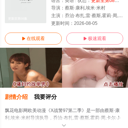
语言：
英语
状态：
更新至第08集
- 
导演：
蔡斯·康利,埃米·米村
主演：
乔治·布扎,雷·蔡斯,霍莉·周,卡尔·J·杜德,詹妮弗·黑尔,JP·卡利亚赫
更新至第08集
更新时间：
2026-08-05
在线观看
极速观看


剧情介绍
我要评分
飘花电影网欧美动漫《X战警97第二季》是一部由蔡斯·康
利,埃米·米村导演执导，乔治·布扎,雷·蔡斯,霍莉·周,卡尔·J·
杜德,詹妮弗·黑尔,JP·卡利亚赫,罗斯·马昆德,艾莉森·西莉-史
