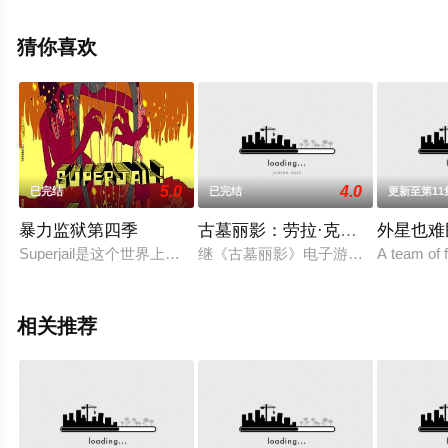
密斯,马修·沃特森,伦诺·赞恩,迈克尔·约翰斯顿等明星演员精
彩演绎的美国动漫，手机免费观看高清无删减完整版动漫
猜你喜欢
就上飘花影院，更多相关信息可移步至豆瓣动漫、电视猫
或剧情网等平台了解。
5.0
4.0
已完结
已完结
更新至第11
暴力监狱第四季
古墓丽影：劳拉·克劳馥传奇第二
外星也难
Superjail是这个世界上最为庞大及残酷的监狱，它被建造了
继《古墓丽影》电子游戏的生存三部
A team of 
相关推荐