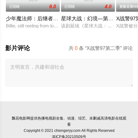
6.0
4.0
已完结
已完结
更新至第08
少年魔法师：后继者第三季
星球大战：幻境—第九个绝地武
X战警9
Billie, still reeling from losing Alex at the end of Sea
该剧延续《星球大战：幻境》的世界
X战警被
影片评论
共
0
条 “X战警97第二季” 评论
飘花电影网
提供热播电视剧全集、动漫、综艺、未删减高清电影在线观
看
Copyright © 2021 chiengeryy.com All Rights Reserved
滇ICP备20210509号