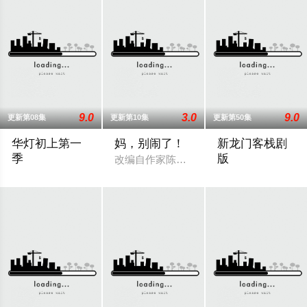
9.0
3.0
9.0
更新第08集
更新第10集
更新第50集
华灯初上第一
妈，别闹了！
新龙门客栈剧
季
版
改编自作家陈名珉小说《我妈的异国婚姻》
罗雨侬（林心如 饰）和苏庆仪（杨谨华 饰）的故事在她们还是
故事发生在明朝末