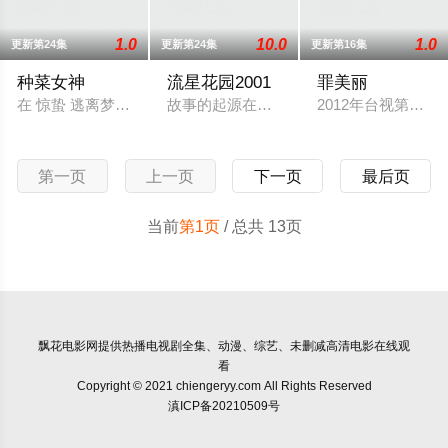
1.0
10.0
1.0
更新第24集
更新第24集
更新第16集
种菜女神
流星花园2001
罪美丽
在 惊蛰 逃离梦想，在 立夏 相知相遇；在 大暑 众叛亲离，在 
故事的起源在一所超级白金学院，它是四大
2012年台视第五
第一页
上一页
下一页
最后页
当前
第1页
/ 总共 13页
飘花电影网
提供热播电视剧全集、动漫、综艺、未删减高清电影在线观
看
Copyright © 2021 chiengeryy.com All Rights Reserved
滇ICP备20210509号