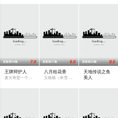
7.0
6.0
8.0
更新第30集
更新第37集
更新第20集
王牌辩护人
八月桂花香
天地传说之鱼
美人
麦大奇是一个法律界的天才，但却因为不满律师事务所的唯利主
玉格格（米雪 饰）从小过着娇生惯养的生
小莲（徐怀钰 饰