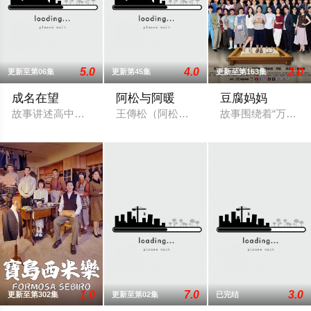
5.0
4.0
2.0
更新至第06集
更新第45集
更新至第163集
成名在望
阿松与阿暖
豆腐妈妈
故事讲述高中好友陈志伟（李国毅 饰）、罗冠豪（姚淳耀 饰）
王傳松（阿松）/ 柯叔元 飾演「他一輩
故事围绕着“万家”
1.0
7.0
3.0
更新至第302集
更新至第02集
已完结