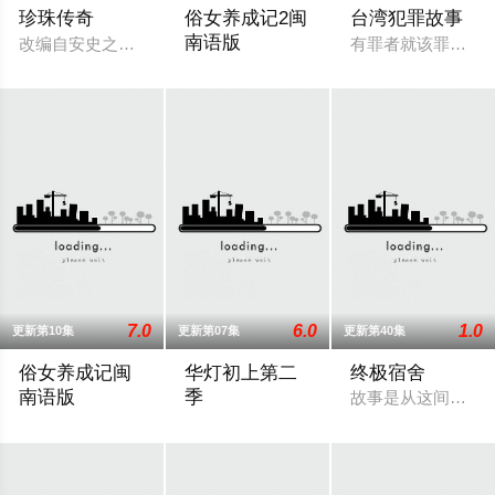
珍珠传奇
俗女养成记2闽
台湾犯罪故事
南语版
改编自安史之乱时期睿真皇太后的故事，讲述了大唐国母沈珍珠
有罪者就该罪有应
谢盈萱等原班人马回归出演，天心加盟饰演
7.0
6.0
1.0
更新第10集
更新第07集
更新第40集
俗女养成记闽
华灯初上第二
终极宿舍
南语版
季
故事是从这间夏人
39岁的陈嘉玲，没房没车没老公没小孩，还丢了工作，正式加入女
光”酒店的小姐们试图找出杀死姊妹的凶手