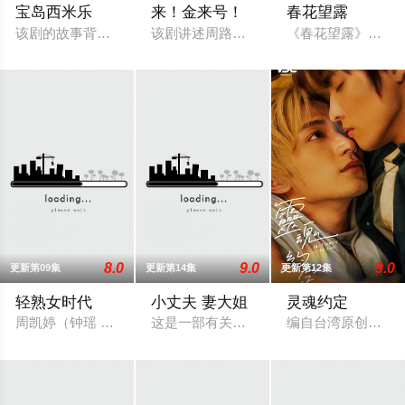
宝岛西米乐
来！金来号！
春花望露
该剧的故事背景在五、六○年代，是以“女西装师”为主角的职人
该剧讲述周路勇（周兴哲 饰）一边努力
《春花望露》为台湾
8.0
9.0
9.0
更新第09集
更新第14集
更新第12集
轻熟女时代
小丈夫 妻大姐
灵魂约定
周凯婷（钟瑶 饰）年纪轻轻就已经成为了购物网站的行销副总，
这是一部有关婚姻、爱情、家庭、伦理，
编自台湾原创小说《