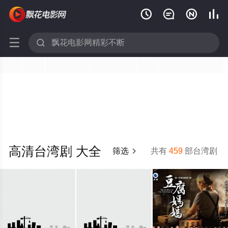






高清台湾剧 大全
筛选
共有
459
部台湾剧
