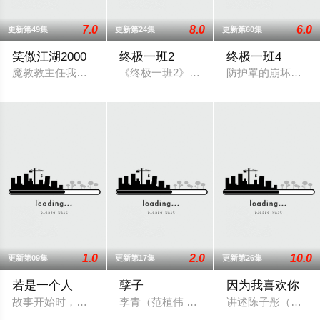
7.0
8.0
6.0
更新第49集
更新第24集
更新第60集
笑傲江湖2000
终极一班2
终极一班4
魔教教主任我行（李立群 饰）无故失踪，左护法曲洋被指为凶手
《终极一班2》是《终极一班》的续集，也
防护罩的崩坏让除
1.0
2.0
10.0
更新第09集
更新第17集
更新第26集
若是一个人
孽子
因为我喜欢你
故事开始时，将届30岁的方佳莹， 被迫，展开了这场“一个人”的
李青（范植伟 饰）因为在学校和同性同学
讲述陈子彤（郭雪