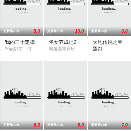
5.0
10.0
6.0
更新第25集
更新第03集
更新第20集
我的三十定律
俗女养成记2
天地传说之宝
莲灯
30歲以前，何美亮的人生只能用「小媳婦」這三個字來形容。大
谢盈萱等原班人马回归出演，天心加盟饰演
二十二年前，从天
6.0
8.0
7.0
更新第32集
更新第09集
更新第11集