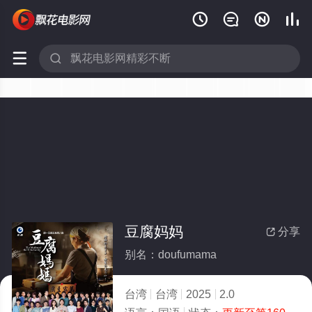






豆腐妈妈
分享

别名：doufumama
台湾
台湾
2025
2.0