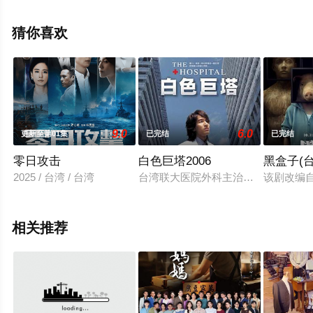
庆,罗子惟,宫美乐,王晴,于浩威,马国毕,张世贤,徐千京,黄子
玲,黄靖雅,李佩怡,吴政澔,黄尚禾,吴皓升等明星演员精彩演
猜你喜欢
绎的台湾电视剧，手机免费观看高清无删减完整版电视剧
就上飘花影院，更多相关信息可移步至豆瓣电视剧、电视
猫或剧情网等平台了解。
9.0
6.0
更新至第01集
已完结
已完结
零日攻击
白色巨塔2006
黑盒子(台
2025 / 台湾 / 台湾
台湾联大医院外科主治医师苏怡华（
该剧改编自
相关推荐