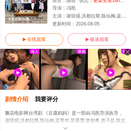
语言：
国语
状态：
更新至第160集
-
导演：
冯凯
主演：
谢琼煖,洪都拉斯,陈仙梅,蓝苇华,苏晏霈,曾智希,曾子益,陈志强,郭忠祐,李
更新至第160集
更新时间：
2026-08-05
在线观看
极速观看


剧情介绍
我要评分
飘花电影网台湾剧 《豆腐妈妈》是一部由冯凯导演执导，
谢琼煖,洪都拉斯,陈仙梅,蓝苇华,苏晏霈,曾智希,曾子益,陈志
强,郭忠祐,李之勤,潘奕如,范瑞君,王耿豪,吴铃山,张倩,李运
