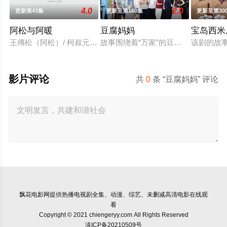
4.0
2.0
更新第43集
更新至第160集
更新至第30
阿松与阿暖
豆腐妈妈
宝岛西米
王傳松（阿松）/ 柯叔元 飾演「他一輩子守著傳統，卻在遇見
故事围绕着“万家”的豆腐老店，因“一
该剧的故
影片评论
共
0
条 “豆腐妈妈” 评论
飘花电影网
提供热播电视剧全集、动漫、综艺、未删减高清电影在线观
看
Copyright © 2021 chiengeryy.com All Rights Reserved
滇ICP备20210509号