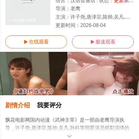
语言：
汉语普通话
状态：
更新第680集
导演：
老鹰
主演：
许子尧,唐泽宗,陈帅,吴凡,孙科
1-160全集/大结局
更新时间：
2026-08-04
在线观看
极速观看


剧情介绍
我要评分
飘花电影网国内动漫《武神主宰》是一部由老鹰导演执
导，许子尧,唐泽宗,陈帅,吴凡,孙科等明星演员精彩演绎的
中国大陆动漫，大结局剧情已揭晓（1-160全集），手机免
