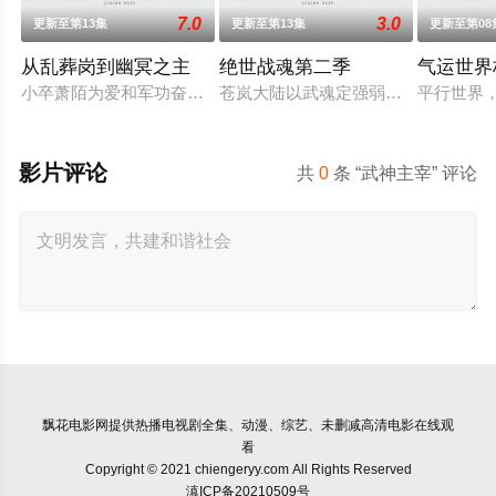
7.0
3.0
更新至第13集
更新至第13集
更新至第08
从乱葬岗到幽冥之主
绝世战魂第二季
气运世界
小卒萧陌为爱和军功奋斗三年，却被恋人柳莺儿与将军之子赵昊
苍岚大陆以武魂定强弱，秦家少主秦
平行世界
影片评论
共
0
条 “武神主宰” 评论
飘花电影网
提供热播电视剧全集、动漫、综艺、未删减高清电影在线观
看
Copyright © 2021 chiengeryy.com All Rights Reserved
滇ICP备20210509号