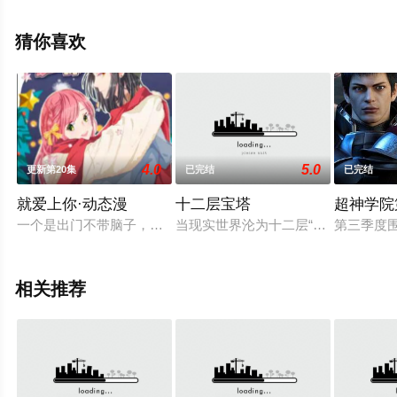
费观看高清无删减完整版动漫就上飘花影院，更多相关信
息可移步至豆瓣动漫、电视猫或剧情网等平台了解。
猜你喜欢
4.0
5.0
更新第20集
已完结
已完结
就爱上你·动态漫
十二层宝塔
超神学院
一个是出门不带脑子，智商时常不在服务区的未成年笨蛋女孩，
当现实世界沦为十二层“巨塔游戏”，
第三季度
相关推荐