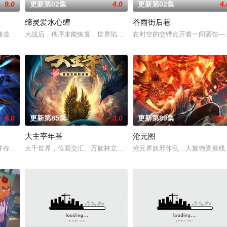
9.0
更新第02集
4.0
更新第02集
4.
缔灵爱水心缠
谷雨街后巷
伙伴们一边为救治师父森木宇冲击仙蜜试炼赛冠军，一边暗中追
修道而生，为应劫而至，他身化亿万血雨，洒落万古岁月，经历无数时空的熬炼
大战后，秩序未能恢复，世界陷入混乱。混沌从深渊崛起，黑暗如潮
在时空的交错点开着一间酒馆—
6.0
更新第85集
3.0
更新第89集
10.
大主宰年番
沧元图
坡渡入佛门）、辽国女粉丝耶律云（原型为高丽使者之子金富轼
并存的世界，灵修一念动山河，武者徒手撕天地。星辰镇昔日天才辰天，十岁后
大千世界，位面交汇。万族林立，群英荟萃。一位位来自下位面的天
沧元界妖邪作乱，人族饱受摧残