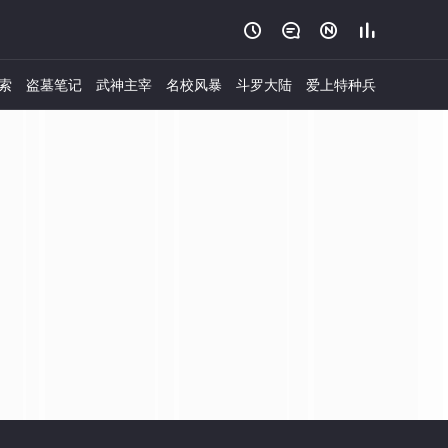




索
盗墓笔记
武神主宰
名校风暴
斗罗大陆
爱上特种兵