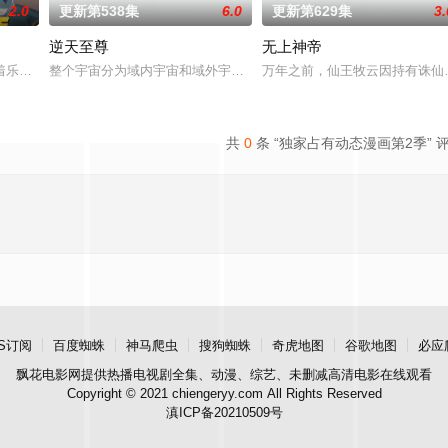
2.0
更新第538集
6.0
更新第629集
3.
逆天至尊
无上神帝
异境滋生侵蚀神魂、扰乱秩序的暗紫色暗力；天地遴选十二山海
着乐观善良的少年锤锤和他性格各异的家人朋友们，他们在日常琐事中脑洞大开
整个宇宙分为域内宇宙和域外宇宙，两个宇宙彼此为敌，域外宇宙由
万年之前，仙王牧云因持有诛仙
共
0
条 “独家占有动态漫画第2季” 
S订阅
百度蜘蛛
神马爬虫
搜狗蜘蛛
奇虎地图
谷歌地图
必应
飘花电影网
提供热播电视剧全集、动漫、综艺、未删减高清电影在线观看
Copyright © 2021 chiengeryy.com All Rights Reserved
滇ICP备20210509号