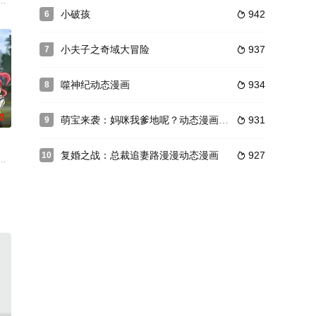
变，让他逆转人生！
妖孽横行，民不聊生。猎户之子的韩箕一家本过着与世无争
居然有奸妃想害我，难道这趟异世界之旅要就此夭折了吗？幸好我有系统，等
小破孩
942
6

小夫子之奇域大冒险
937
7

噬神纪动态漫画
934
8

0
萌宝来袭：妈咪我爹地呢？动态漫画第2季
931
9

复婚之战：总裁追妻路漫漫动态漫画
927
10

。阴差阳错进入六十门修真学园精英班的他结识了一众同学
股邪恶势力欲将其占为己有，实现不可告人的阴谋，在神裔村长大的磐正，拜