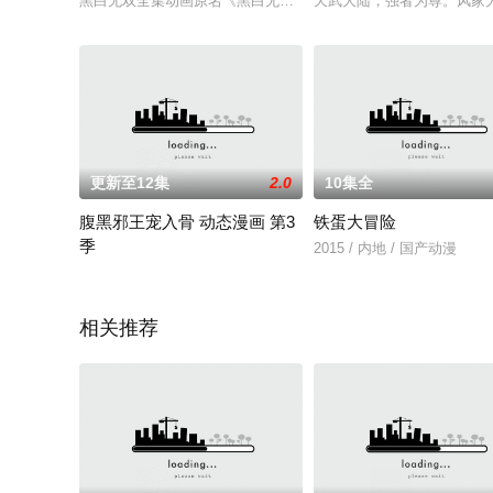
黑白无双全集动画原名《黑白无常》，改编自漫画家于彦舒的漫
天武大陆，强者为尊。风家
更新至12集
2.0
10集全
腹黑邪王宠入骨 动态漫画 第3
铁蛋大冒险
季
2015 / 内地 / 国产动漫
她是二十一世纪最顶尖的金牌特工。一朝穿越，她竟穿越成了东岳
相关推荐