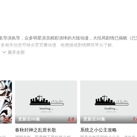
名导演执导，众多明星演员精彩演绎的大陆动漫，大结局剧情已揭晓（已
更多相关信息可移步至豆瓣动漫、电视猫或剧情网等平台了解。
展开全部

3.0
更新至08集
2.0
更新至30集
7.
春秋封神之乱世长歌
系统之小公主攻略