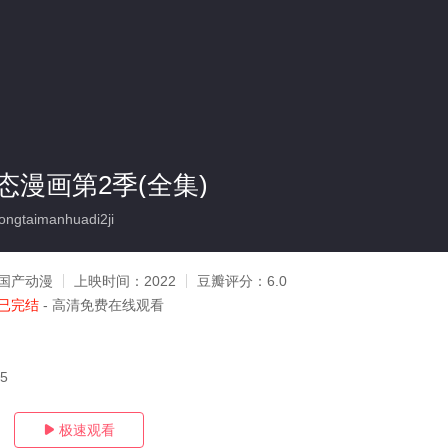
态漫画第2季(全集)
ngtaimanhuadi2ji
国产动漫
上映时间：
2022
豆瓣评分：
6.0
已完结
- 高清免费在线观看
05
极速观看
