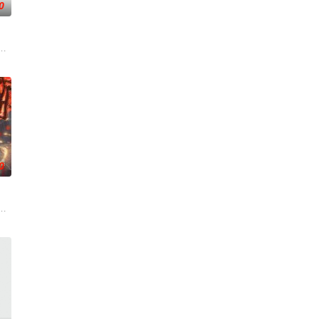
0
，岁月长河的洗礼，
水般吞噬大地……缔默完成了命运的蜕变——她不再是被守
—谷雨街后巷。 无论城市的角落，还是繁星坠落的荒漠， 穿过现实的迷宫，欢
0
武魂沉寂、灵海枯竭
之至尊，在这无尽世界，演绎着令人向往的传奇，追求着主
，主角孟川自小立下为母复仇的誓言，以镜湖道院为起点，凭借坚毅无畏的心