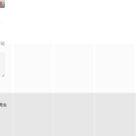
0
，以充满趣味的方式
天魔统治，域内宇宙分为神界，仙界，凡间。在宇宙中，像
图而遭人暗算，残魂沉睡万年之后，在天运大陆南云帝国有名的“废物牧云”身上
评论
爬虫