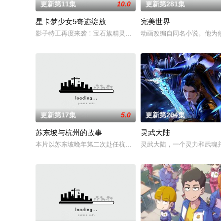
更新第11集
10.0
更新第281集
星卡梦少女5奇迹绽放
完美世界
影子特工再度来袭！宝石族精灵竟然成了关键所在！东方桃子与
动画改编自同名小说。他为
更新第17集
5.0
更新第204集
苏东坡与杭州的故事
灵武大陆
本片以苏东坡晚年第二次赴任杭州，与老友佛印（一心想将苏东
灵武大陆，一个灵力和武魂