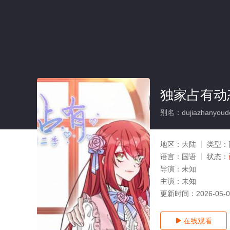
独家占有动
别名：dujiazhanyoudo
地区：
大陆
类型：
语言：
国语
状态：
导演：
未知
主演：
未知
更新时间：
2026-05-
在线观看
