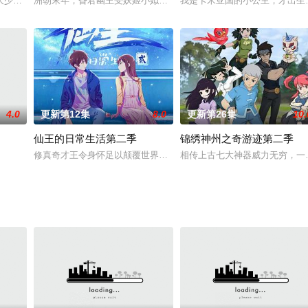
画作品。黑白无双全集讲述的是：在我们世界的边缘外交错着另
大少风浩，身怀绝世体质，却被认为是修炼废柴，受尽屈辱！机缘之下，身体异
洲朝末年，昏君幽王受妖姬小姒蛊惑，建立封神台意欲封神，一时间
我是卡米亚国的小公主，才出生
4.0
更新第12集
8.0
更新第26集
10.
仙王的日常生活第二季
锦绣神州之奇游迹第二季
修真奇才王令身怀足以颠覆世界的能力，却只想过普通人的平静生活
相传上古七大神器威力无穷，一
国貌丑又痴傻懦弱的五公主。 他是异国翻手覆手便可逆转乾