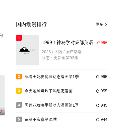
国内动漫排行
更多

完
1
1999！神秘学对策部英语
996

2026 / 大陆 / 国产动漫
状态：更新至第02集
纨绔王妃要爬墙动态漫画第1季
995
2

今天地球爆炸了吗动态漫画
955
3

黑莲花攻略手册动态漫画第1季
945
4

0
蔬菜不寂寞第31季
944
5
