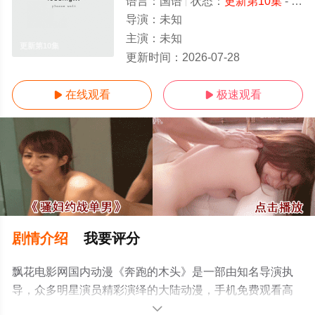
语言：
国语
状态：
更新第10集
- 高清免费在线观看
导演：
未知
主演：
未知
更新第10集
更新时间：
2026-07-28
在线观看
极速观看


剧情介绍
我要评分
飘花电影网国内动漫《奔跑的木头》是一部由知名导演执
导，众多明星演员精彩演绎的大陆动漫，手机免费观看高
清无删减完整版动漫就上飘花影院，更多相关信息可移步
