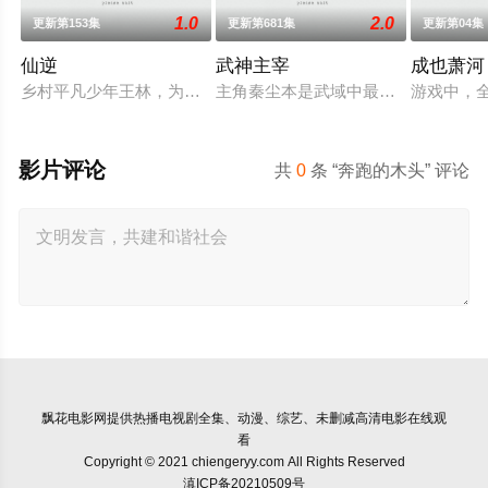
1.0
2.0
更新第153集
更新第681集
更新第04集
仙逆
武神主宰
成也萧河
乡村平凡少年王林，为了心中不屈的信念踏入仙门修行，克服天
主角秦尘本是武域中最顶尖的天才强
游戏中，
影片评论
共
0
条 “奔跑的木头” 评论
飘花电影网
提供热播电视剧全集、动漫、综艺、未删减高清电影在线观
看
Copyright © 2021 chiengeryy.com All Rights Reserved
滇ICP备20210509号