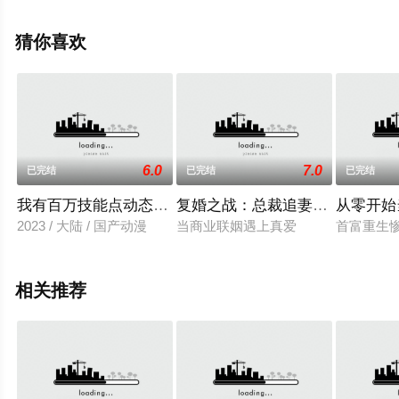
至豆瓣动漫、电视猫或剧情网等平台了解。
猜你喜欢
6.0
7.0
已完结
已完结
已完结
我有百万技能点动态漫画
复婚之战：总裁追妻路漫漫动态漫
从零开始
2023 / 大陆 / 国产动漫
当商业联姻遇上真爱
首富重生
相关推荐